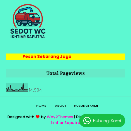
Pesan Sekarang Juga
Total Pageviews
14,994
HOME
ABOUT
HUBUNGI KAMI
Designed with
by
Way2Themes
| Distributed by
Sedot WC
Hubungi Kami
Ikhtiar Saputra