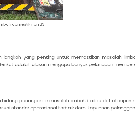
imbah domestik non B3
h langkah yang penting untuk memastikan masalah limb
s. Berikut adalah alasan mengapa banyak pelanggan mempe
am bidang penanganan masalah limbah baik sedot ataupu
 sesuai standar operasional terbaik demi kepuasan pelangga