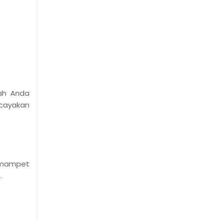
ah Anda
rcayakan
n mampet
n.