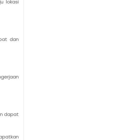
u lokasi
pat dan
ngerjaan
an dapat
apatkan