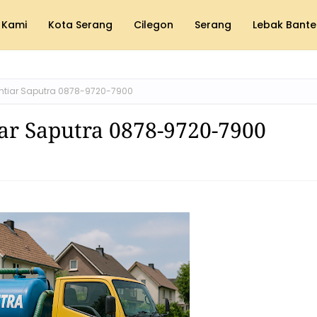
 Kami
Kota Serang
Cilegon
Serang
Lebak Bante
khtiar Saputra 0878-9720-7900
iar Saputra 0878-9720-7900