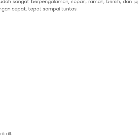
sudah sangat berpengalaman, sopan, ramah, bersih, dan juj
ngan cepat, tepat sampai tuntas.
k dll.