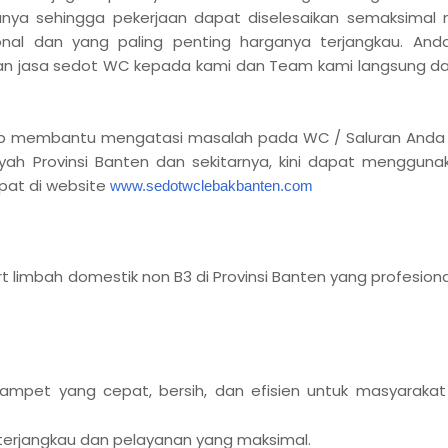
nya sehingga pekerjaan dapat diselesaikan semaksimal 
onal dan yang paling penting harganya terjangkau. An
an jasa sedot WC kepada kami dan Team kami langsung d
ap membantu mengatasi masalah pada WC / Saluran Anda
ayah Provinsi Banten dan sekitarnya, kini dapat mengguna
at di website
www.sedotwclebakbanten.com
 limbah domestik non B3 di Provinsi Banten yang profesiona
pet yang cepat, bersih, dan efisien untuk masyarakat 
erjangkau dan pelayanan yang maksimal.